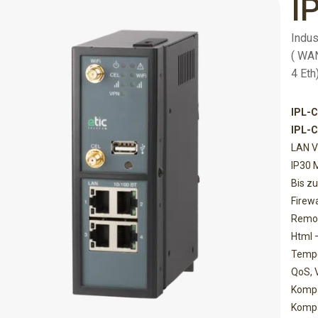
I
Indus
( WA
4 Eth
IPL-
IPL-
LAN V
IP30 
Bis z
Firewa
Remot
Html 
Tempe
QoS,
Kompat
Kompa