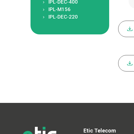
IPL-DEC-400
IPL-M156
IPL-DEC-220
Etic Telecom