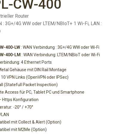
PL-CW-400
trieller Router
N : 3G+/4G WW oder LTEM/NBIoT+ 1 Wi-Fi, LAN :
)
CW-400-LW
: WAN Verbindung : 3G+/4G WW oder Wi-Fi
CW-400-LM
: WAN Verbindung: LTEM/NBIoT oder Wi-Fi
erbindung: 4 Ethernet Ports
Metal Gehäuse mit DIN Rail Montage
u 10 VPN Links (OpenVPN oder IPSec)
ll (Statefull Packet Inspection)
e Access für PC, Tablet PC und Smartphone
– Https Konfiguration
ratur: -20° / +70°
 VLAN
ibel mit Collect & Alert (Option)
tibel mit M2Me (Option)