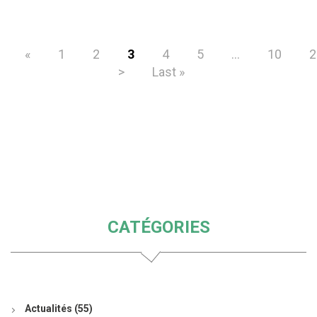
«
1
2
3
4
5
...
10
2
>
Last »
CATÉGORIES
Actualités
(55)