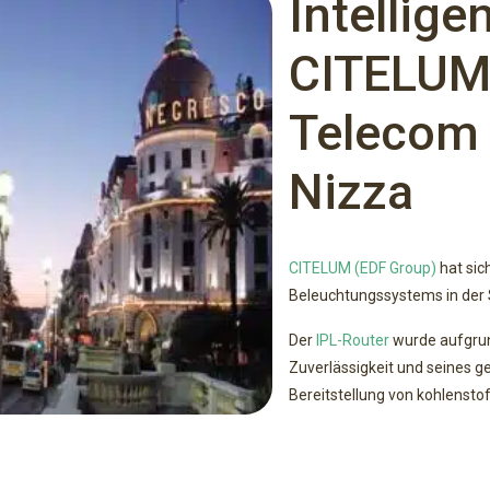
Intellige
CITELUM 
Telecom 
Nizza
CITELUM (EDF Group)
hat sic
Beleuchtungssystems in der 
Der
IPL-Router
wurde aufgrun
Zuverlässigkeit und seines g
Bereitstellung von kohlensto